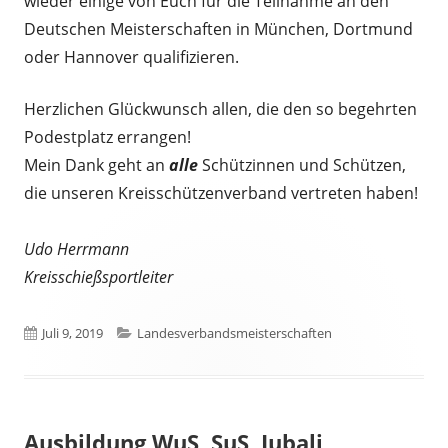
wieder einige von Euch für die Teilnahme an den
Deutschen Meisterschaften in München, Dortmund
oder Hannover qualifizieren.
Herzlichen Glückwunsch allen, die den so begehrten
Podestplatz errangen!
Mein Dank geht an
alle
Schützinnen und Schützen,
die unseren Kreisschützenverband vertreten haben!
Udo Herrmann
Kreisschießsportleiter
Veröffentlicht
Kategorien
Juli 9, 2019
Landesverbandsmeisterschaften
am
Ausbildung WuS, SuS, Jubali