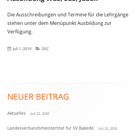
Die Ausschreibungen und Termine für die Lehrgänge
stehen unter dem Menüpunkt Ausbildung zur
Verfügung.
Veröffentlicht
Kategorien
Juli 1, 2019
DSC
am
NEUER BEITRAG
Haupt-
Seitenleiste
Aktuelles
Juli 22, 2026
Landesverbandsmeistertitel für SV Bakede
Juli 22, 2026