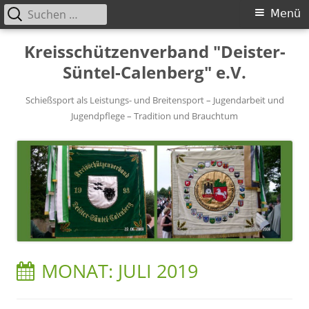
Suchen
Primäres
Menü
nach:
Menü
Springe
Kreisschützenverband "Deister-
zum
Süntel-Calenberg" e.V.
Inhalt
Schießsport als Leistungs- und Breitensport – Jugendarbeit und
Jugendpflege – Tradition und Brauchtum
MONAT:
JULI 2019