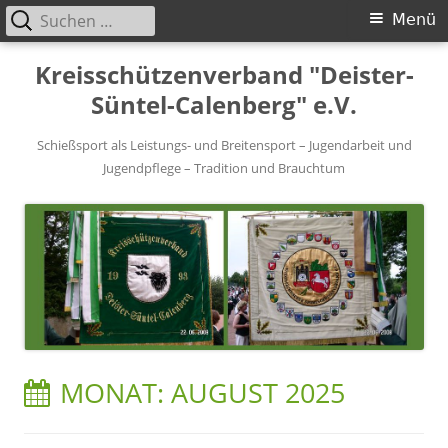
Suchen
Primäres
Menü
nach:
Menü
Springe
Kreisschützenverband "Deister-
zum
Süntel-Calenberg" e.V.
Inhalt
Schießsport als Leistungs- und Breitensport – Jugendarbeit und
Jugendpflege – Tradition und Brauchtum
MONAT:
AUGUST 2025