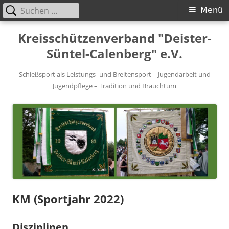
Suchen
Primäres
Menü
nach:
Menü
Springe
Kreisschützenverband "Deister-
zum
Süntel-Calenberg" e.V.
Inhalt
Schießsport als Leistungs- und Breitensport – Jugendarbeit und
Jugendpflege – Tradition und Brauchtum
KM (Sportjahr 2022)
Disziplinen