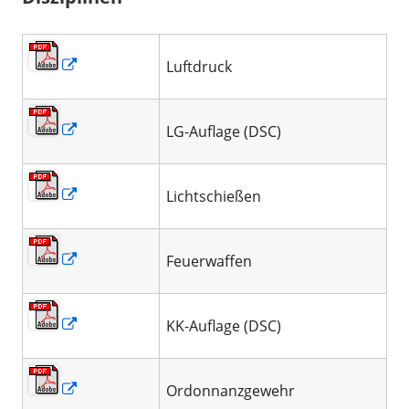
In
Luftdruck
neuem
Fenster
In
öffnen
LG-Auflage (DSC)
neuem
Fenster
In
öffnen
Lichtschießen
neuem
Fenster
In
öffnen
Feuerwaffen
neuem
Fenster
In
öffnen
KK-Auflage (DSC)
neuem
Fenster
In
öffnen
Ordonnanzgewehr
neuem