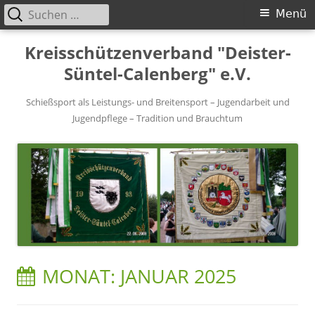
Suchen
Primäres
Menü
nach:
Menü
Springe
Kreisschützenverband "Deister-
zum
Süntel-Calenberg" e.V.
Inhalt
Schießsport als Leistungs- und Breitensport – Jugendarbeit und
Jugendpflege – Tradition und Brauchtum
MONAT:
JANUAR 2025