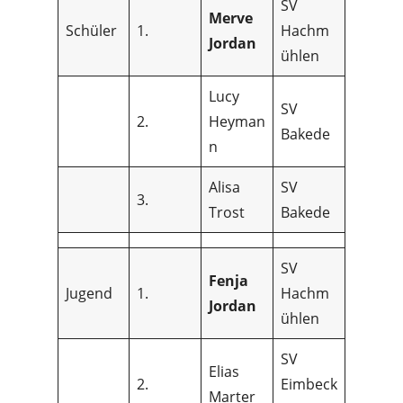
SV
Merve
Schüler
1.
Hachm
Jordan
ühlen
Lucy
SV
2.
Heyman
Bakede
n
Alisa
SV
3.
Trost
Bakede
SV
Fenja
Jugend
1.
Hachm
Jordan
ühlen
SV
Elias
2.
Eimbeck
Marter