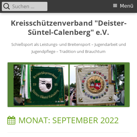
Suchen
Primäres
Menü
nach:
Menü
Springe
Kreisschützenverband "Deister-
zum
Süntel-Calenberg" e.V.
Inhalt
Schießsport als Leistungs- und Breitensport – Jugendarbeit und
Jugendpflege – Tradition und Brauchtum
MONAT:
SEPTEMBER 2022