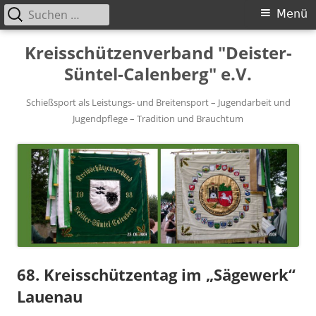
Suchen
Primäres
Menü
nach:
Menü
Springe
Kreisschützenverband "Deister-
zum
Süntel-Calenberg" e.V.
Inhalt
Schießsport als Leistungs- und Breitensport – Jugendarbeit und
Jugendpflege – Tradition und Brauchtum
68. Kreisschützentag im „Sägewerk“
Lauenau