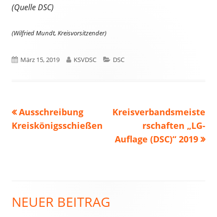
(Quelle DSC)
(Wilfried Mundt, Kreisvorsitzender)
Veröffentlicht
Autor
Kategorien
März 15, 2019
KSVDSC
DSC
am
Vorheriger
Nächster
Ausschreibung
Kreisverbandsmeiste
Beitragsnavigation
Beitrag:
Beitrag
Kreiskönigsschießen
rschaften „LG-
Auflage (DSC)“ 2019
NEUER BEITRAG
Haupt-