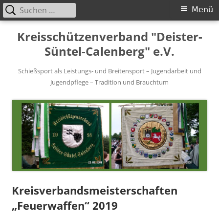
Suchen
Primäres
Menü
nach:
Menü
Springe
Kreisschützenverband "Deister-
zum
Süntel-Calenberg" e.V.
Inhalt
Schießsport als Leistungs- und Breitensport – Jugendarbeit und
Jugendpflege – Tradition und Brauchtum
Kreisverbandsmeisterschaften
„Feuerwaffen“ 2019