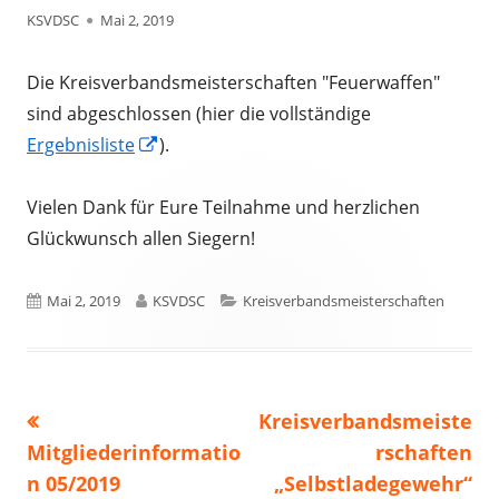
Autor
Veröffentlicht
KSVDSC
Mai 2, 2019
am
Die Kreisverbandsmeisterschaften "Feuerwaffen"
sind abgeschlossen (hier die vollständige
In
Ergebnisliste
).
neuem
Fenster
Vielen Dank für Eure Teilnahme und herzlichen
öffnen
Glückwunsch allen Siegern!
Veröffentlicht
Autor
Kategorien
Mai 2, 2019
KSVDSC
Kreisverbandsmeisterschaften
am
Vorheriger
Nächster
Kreisverbandsmeiste
Beitragsnavigation
Beitrag:
Beitrag
Mitgliederinformatio
rschaften
n 05/2019
„Selbstladegewehr“