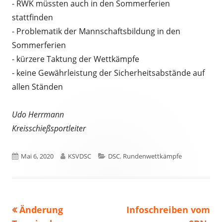
- RWK müssten auch in den Sommerferien
stattfinden
- Problematik der Mannschaftsbildung in den
Sommerferien
- kürzere Taktung der Wettkämpfe
- keine Gewährleistung der Sicherheitsabstände auf
allen Ständen
Udo Herrmann
Kreisschießsportleiter
Veröffentlicht
Autor
Kategorien
Mai 6, 2020
KSVDSC
DSC
,
Rundenwettkämpfe
am
Vorheriger
Nächster
Änderung
Infoschreiben vom
Beitragsnavigation