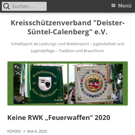
Suchen
Primäres
Menü
nach:
Menü
Springe
Kreisschützenverband "Deister-
zum
Süntel-Calenberg" e.V.
Inhalt
Schießsport als Leistungs- und Breitensport – Jugendarbeit und
Jugendpflege – Tradition und Brauchtum
Keine RWK „Feuerwaffen“ 2020
Autor
Veröffentlicht
KSVDSC
Mai 6, 2020