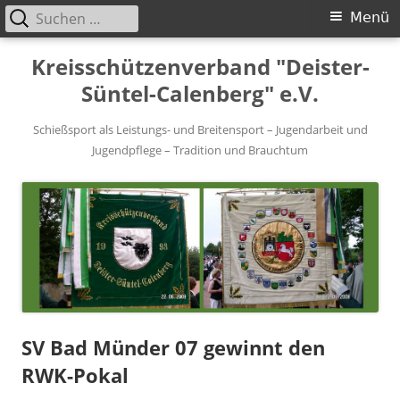
Suchen
Primäres
Menü
nach:
Menü
Springe
Kreisschützenverband "Deister-
zum
Süntel-Calenberg" e.V.
Inhalt
Schießsport als Leistungs- und Breitensport – Jugendarbeit und
Jugendpflege – Tradition und Brauchtum
SV Bad Münder 07 gewinnt den
RWK-Pokal