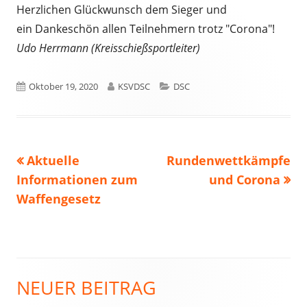
Herzlichen Glückwunsch dem Sieger und
Fenster
ein Dankeschön allen Teilnehmern trotz "Corona"!
öffnen
Udo Herrmann (Kreisschießsportleiter)
Veröffentlicht
Autor
Kategorien
Oktober 19, 2020
KSVDSC
DSC
am
Vorheriger
Nächster
Aktuelle
Rundenwettkämpfe
Beitragsnavigation
Beitrag:
Beitrag
Informationen zum
und Corona
Waffengesetz
NEUER BEITRAG
Haupt-