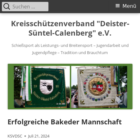
Suchen
Primäres
Menü
nach:
Menü
Springe
Kreisschützenverband "Deister-
zum
Süntel-Calenberg" e.V.
Inhalt
Schießsport als Leistungs- und Breitensport – Jugendarbeit und
Jugendpflege – Tradition und Brauchtum
Erfolgreiche Bakeder Mannschaft
Autor
Veröffentlicht
KSVDSC
Juli 21, 2024