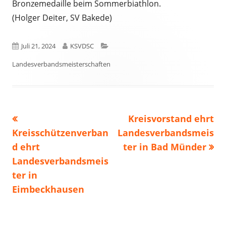
Bronzemedaille beim Sommerbiathlon.
(Holger Deiter, SV Bakede)
Veröffentlicht
Autor
Kategorien
Juli 21, 2024
KSVDSC
am
Landesverbandsmeisterschaften
Vorheriger
Nächster
Kreisvorstand ehrt
Beitragsnavigation
Beitrag:
Beitrag
Kreisschützenverban
Landesverbandsmeis
d ehrt
ter in Bad Münder
Landesverbandsmeis
ter in
Eimbeckhausen