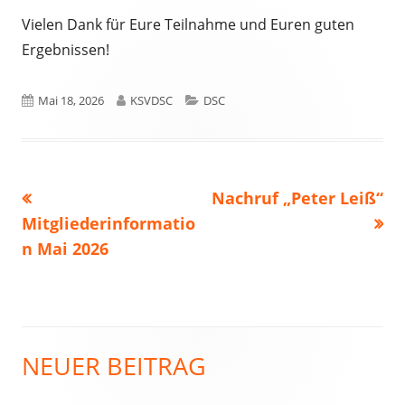
Vielen Dank für Eure Teilnahme und Euren guten
Ergebnissen!
Veröffentlicht
Autor
Kategorien
Mai 18, 2026
KSVDSC
DSC
am
Vorheriger
Nächster
Nachruf „Peter Leiß“
Beitragsnavigation
Beitrag:
Beitrag
Mitgliederinformatio
n Mai 2026
NEUER BEITRAG
Haupt-