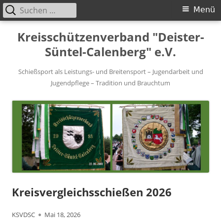
Suchen
Primäres
Menü
nach:
Menü
Springe
Kreisschützenverband "Deister-
zum
Süntel-Calenberg" e.V.
Inhalt
Schießsport als Leistungs- und Breitensport – Jugendarbeit und
Jugendpflege – Tradition und Brauchtum
Kreisvergleichsschießen 2026
Autor
Veröffentlicht
KSVDSC
Mai 18, 2026